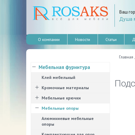
Ваш го
Душа м
О компании
Новости
Статьи
Д
Главная
Мебельная фурнитура
Клей мебельный
Подс
Кромочные материалы
Мебельные крючки
Мебельные опоры
Алюминиевые мебельные
опоры
Комплектующие для опор