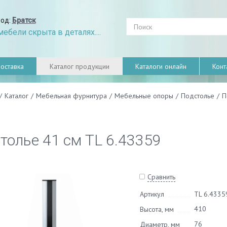
род:
Братск
ебели скрыта в деталях....
оставка
Каталог продукции
Каталоги онлайн
Конт
/
Каталог
/
Мебельная фурнитура
/
Мебельные опоры
/
Подстолье
/
П
толье 41 см TL 6.43359
Сравнить
Артикул
TL 6.4335
410
Высота, мм
76
Диаметр, мм