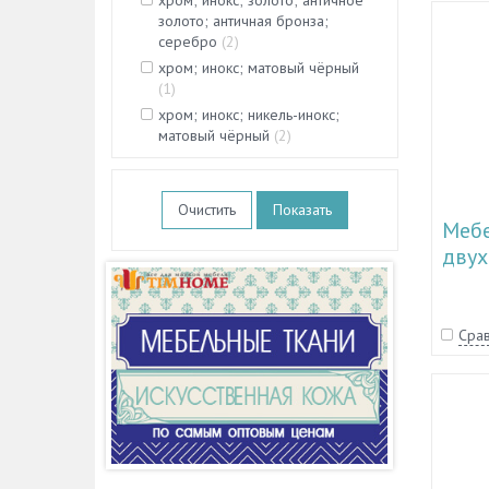
хром; инокс; золото; античное
золото; античная бронза;
серебро
(
2
)
хром; инокс; матовый чёрный
(
1
)
хром; инокс; никель-инокс;
матовый чёрный
(
2
)
Очистить
Меб
двух
17.30
17.3
Срав