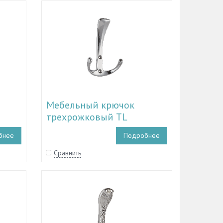
Мебельный крючок
трехрожковый TL
, TL
19.10147 - TL 19.10151
бнее
Подробнее
Сравнить