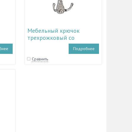
Мебельный крючок
трехрожковый со
0
стразами TL 19.10129 - TL
бнее
Подробнее
19.10134
Сравнить