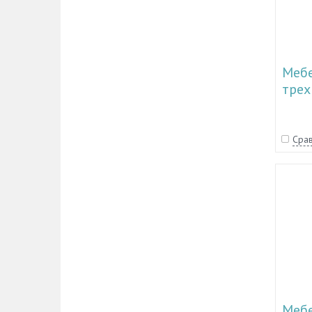
Меб
трех
19.1
Срав
Меб