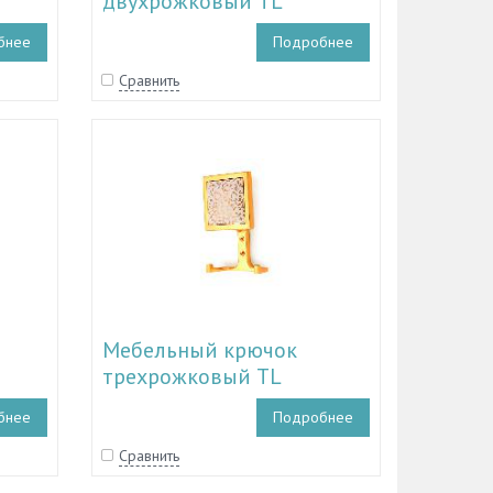
двухрожковый TL
0
11.30003 - TL 11.30006
бнее
Подробнее
Сравнить
Мебельный крючок
трехрожковый TL
, TL
17.30174 - TL 17.30176, TL
бнее
Подробнее
17.30187 - TL 17.30189
Сравнить