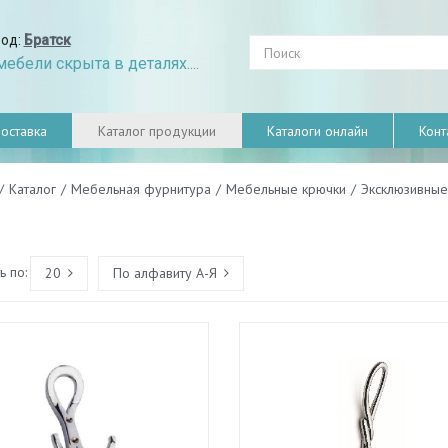
род:
Братск
ебели скрыта в деталях....
оставка
Каталог продукции
Каталоги онлайн
Конт
/
Каталог
/
Мебельная фурнитура
/
Мебельные крючки
/
Эксклюзивные
 по:
20
По алфавиту А-Я