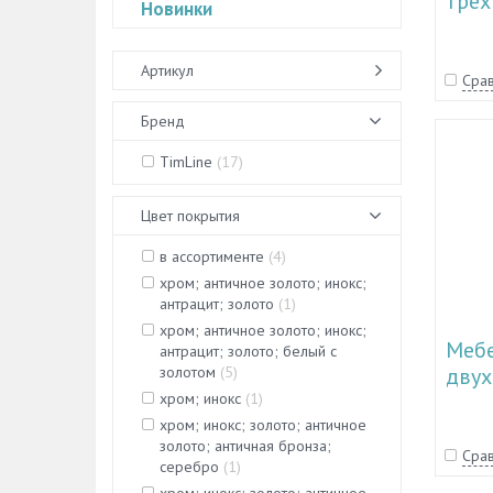
трех
Новинки
11.3
Артикул
Срав
Бренд
TimLine
(
17
)
Цвет покрытия
в ассортименте
(
4
)
хром; античное золото; инокс;
антрацит; золото
(
1
)
хром; античное золото; инокс;
Меб
антрацит; золото; белый с
золотом
(
5
)
двух
хром; инокс
(
1
)
11.3
хром; инокс; золото; античное
золото; античная бронза;
Срав
серебро
(
1
)