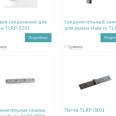
вое соединение для
Соединительный эле
и TLRP-1201
для рамки slide-in TL
1101
Подробнее
Подро
нить
Сравнить
инительная планка
Петля TLRP-0801