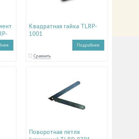
мент
Квадратная гайка TLRP-
RP-
1001
бнее
Подробнее
Сравнить
Поворотная петля