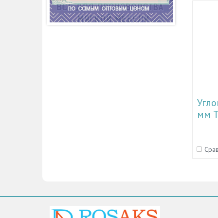
Угло
мм T
Срав