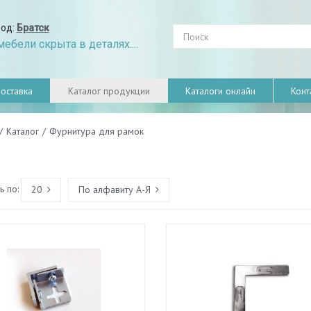
род:
Братск
ебели скрыта в деталях....
оставка
Каталог продукции
Каталоги онлайн
Конт
/
Каталог
/
Фурнитура для рамок
 по:
20
По алфавиту А-Я