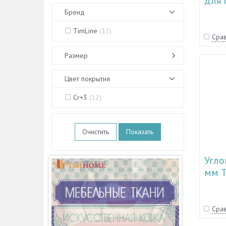
для 
Бренд
TimLine
(
12
)
Срав
Размер
Цвет покрытия
Cr+3
(
12
)
Очистить
Угло
мм T
Срав