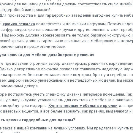
Крючки для вешалки для мебели должны соответствовать стилю дизайн
гардеробной или прихожей.
Для производства и для гардеробных заведений выгоднее купить мебе
ам
крючок вешалка
подвергается интенсивным нагрузкам. Потому надеж
я фурнитура: крючки, вешалки и ручки и другие элементы стоит приобр
. Надежность должна характеризовать не только базовую конструкцию, 
хожей крючки должны гармонично вписываться в меблировку и интерьер
 элементами и предметами мебели.
ра крючки для мебели: дизайнерские решения
оге представлен огромный выбор дизайнерских решений с вариативным
 Однако декоративное покрытие позволяет стилизовать недорогую нерж
е на крючки мебельные металлические под хром, бронзу и серебро – э
аем широкий выбор универсальных и нестандартных моделей. Вы мож
 элементами декора.
оре постарайтесь учесть специфику дизайна интерьера помещения. Та
ринную латунь лучше устанавливать для сочетания с мебелью в винтажн
о подойдут для модерна.
Купить черные мебельные крючки
для при
 цветовых акцентов, а вот белые варианты, как правило, выделяются и
ить крючки гардеробные для одежды?
е заказ в нашей компании на лучших условиях. Мы предлагаем купить 