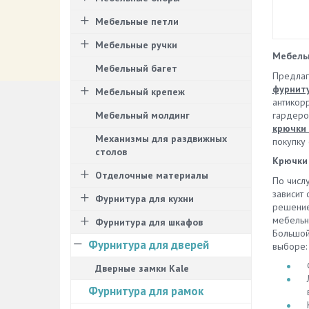
Мебельные петли
Мебельные ручки
Мебельн
Мебельный багет
Предла
фурнит
Мебельный крепеж
антикор
гардероб
Мебельный молдинг
крючки
Механизмы для раздвижных
покупку
столов
Крючки 
Отделочные материалы
По числ
зависит
Фурнитура для кухни
решение
мебельн
Фурнитура для шкафов
Большой
Фурнитура для дверей
выборе:
Дверные замки Kale
Фурнитура для рамок