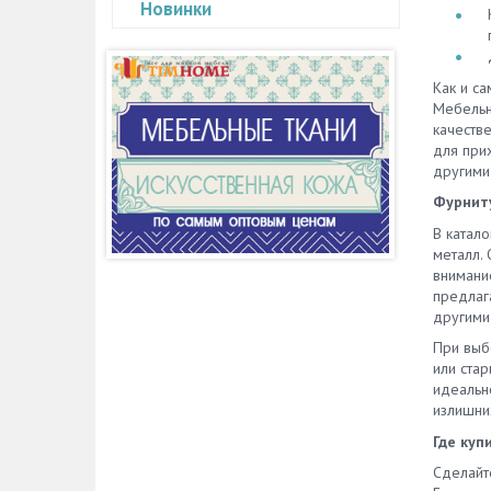
Новинки
Как и с
Мебельна
качестве
для при
другими
Фурниту
В катал
металл.
внимани
предлаг
другими
При выб
или ста
идеальн
излишних
Где куп
Сделайт