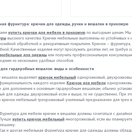
ая фурнитура: крючки для одежды, ручки и вешалки в прихожую
гаем
купить крючки для мебели в прихожую
по выгодным ценам. Мы
уры
высокого качества. Крючки мебельные выполнены из устойчивых к на
розийной обработкой и декоративным покрытием. Крючок – фурнитура
ной. Качественные изделия могут прослужить десятки лет, не требуя з
 мебельные для одежды
или получить профессиональную консультацию.
 одним из нескольких удобных способов.
для гардеробных вешалок: виды и особенности
у вешалок выделяют
крючок мебельный
однорожковый, двухрожковый,
 функциональность каждого изделия.
Крючок для мебели
однорожковый
 для дополнения к основным гардеробным вешалкам, обычно устанавли
ый для одежды двухрожковый если и выше, то не существенно. При это
 крючок мебельный трехрожковый усиленный предназначен для трех и 
Фурнитура для мебели крючки и вешалки должны сочетаться с дизайн
Лучше
купить крючок мебельный
многорожковый, если вы планирует
вешалку.
Как и другая мебельная фурнитура крючки для одежды должны обладат