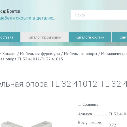
род:
Братск
ебели скрыта в деталях....
оставка
Каталог продукции
Каталоги онлайн
Конт
/
Каталог
/
Мебельная фурнитура
/
Мебельные опоры
/
Металлически
ая опора TL 32.41012-TL 32.41015
льная опора TL 32.41012-TL 32.
Сравнить
Артикул
TL 32.410
Вес упаковки,
9,72