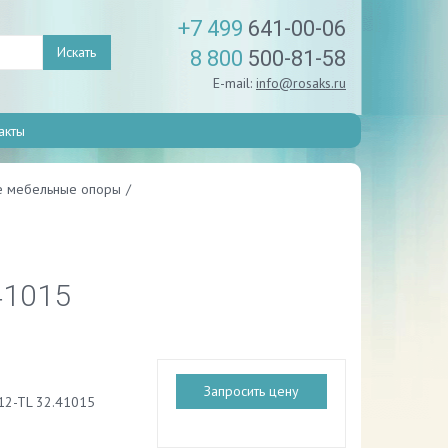
+7 499
641-00-06
Искать
8 800
500-81-58
E-mail:
info@rosaks.ru
акты
е мебельные опоры
/
41015
Запросить цену
12-TL 32.41015