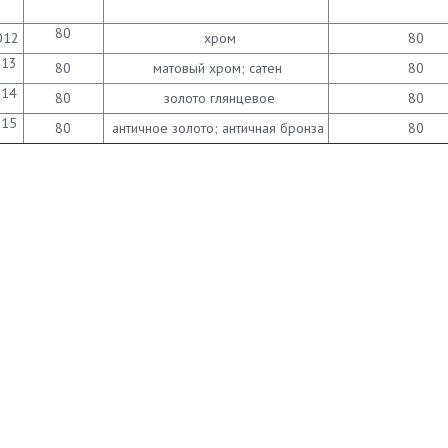
80
012
хром
80
013
80
матовый хром; сатен
80
014
80
золото глянцевое
80
015
80
античное золото; античная бронза
80