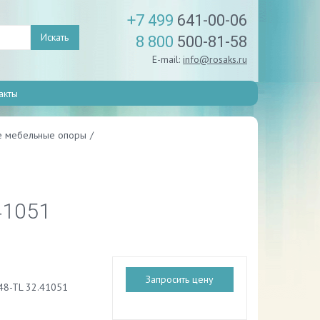
+7 499
641-00-06
Искать
8 800
500-81-58
E-mail:
info@rosaks.ru
акты
е мебельные опоры
/
41051
Запросить цену
48-TL 32.41051