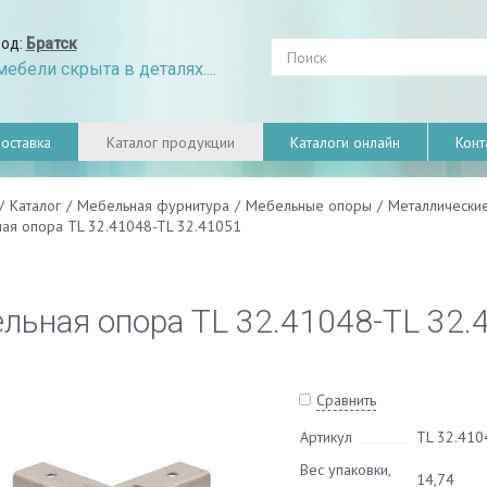
род:
Братск
ебели скрыта в деталях....
оставка
Каталог продукции
Каталоги онлайн
Конт
/
Каталог
/
Мебельная фурнитура
/
Мебельные опоры
/
Металлически
ая опора TL 32.41048-TL 32.41051
льная опора TL 32.41048-TL 32.
Сравнить
Артикул
TL 32.410
Вес упаковки,
14,74