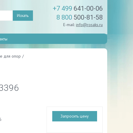
+7 499
641-00-06
Искать
8 800
500-81-58
E-mail:
info@rosaks.ru
акты
е для опор
/
43396
Запросить цену
6