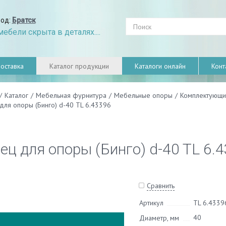
род:
Братск
ебели скрыта в деталях....
оставка
Каталог продукции
Каталоги онлайн
Конт
/
Каталог
/
Мебельная фурнитура
/
Мебельные опоры
/
Комплектующи
для опоры (Бинго) d-40 TL 6.43396
ец для опоры (Бинго) d-40 TL 6.
Сравнить
Артикул
TL 6.4339
40
Диаметр, мм